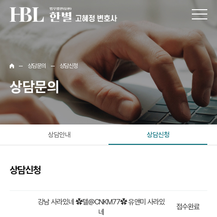
상담문의
상담신청
상담문의
상담안내
상담신청
상담신청
강남 사라있네 ✿텔@CNKM77✿ 유앤미 사라있
접수완료
네